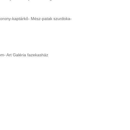
gtorony-kaptárkő- Mész-patak szurdoka-
om- Art Galéria fazekasház