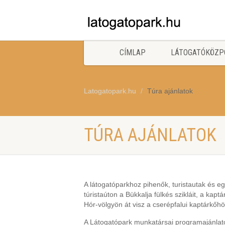
CÍMLAP
LÁTOGATÓKÖZP
Latogatopark.hu
Túra ajánlatok
TÚRA AJÁNLATOK
A látogatóparkhoz pihenők, turistautak és eg
túristaúton a Bükkalja fülkés szikláit, a kap
Hór-völgyön át visz a cserépfalui kaptárkőhö
A Látogatópark munkatársai programajánlatok