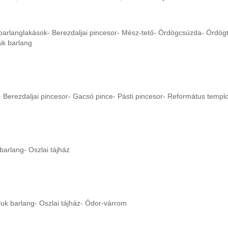
i barlanglakások- Berezdaljai pincesor- Mész-tető- Ördögcsúzda- Ördö
uk barlang
k- Berezdaljai pincesor- Gacsó pince- Pásti pincesor- Református templ
barlang- Oszlai tájház
yuk barlang- Oszlai tájház- Ódor-várrom