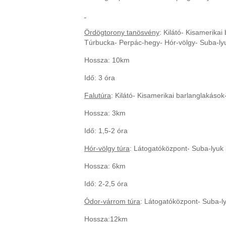
Ördögtorony tanösvény
: Kilátó- Kisamerika
Túrbucka- Perpác-hegy- Hór-völgy- Suba-ly
Hossza: 10km
Idő: 3 óra
Falutúra
: Kilátó- Kisamerikai barlanglakáso
Hossza: 3km
Idő: 1,5-2 óra
Hór-völgy túra
: Látogatóközpont- Suba-lyuk 
Hossza: 6km
Idő: 2-2,5 óra
Ódor-várrom túra
: Látogatóközpont- Suba-l
Hossza:12km