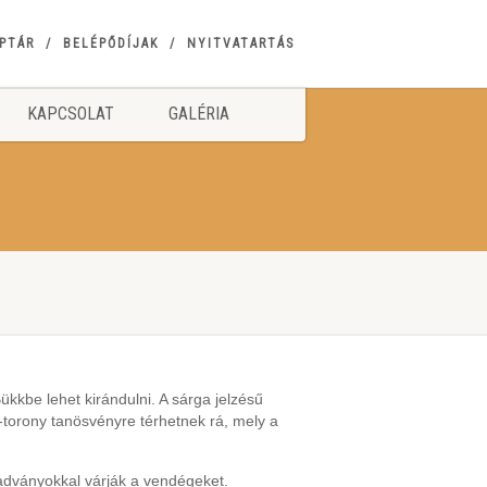
PTÁR
BELÉPŐDÍJAK
NYITVATARTÁS
KAPCSOLAT
GALÉRIA
ükkbe lehet kirándulni. A sárga jelzésű
ög-torony tanösvényre térhetnek rá, mely a
iadványokkal várják a vendégeket.