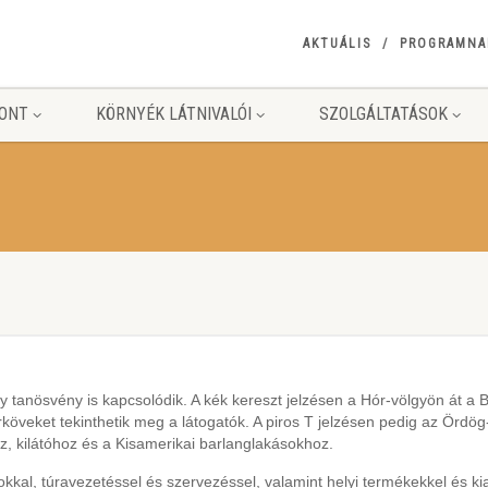
AKTUÁLIS
PROGRAMNA
ONT
KÖRNYÉK LÁTNIVALÓI
SZOLGÁLTATÁSOK
y tanösvény is kapcsolódik. A kék kereszt jelzésen a Hór-völgyön át a B
tárköveket tekinthetik meg a látogatók. A piros T jelzésen pedig az Örd
z, kilátóhoz és a Kisamerikai barlanglakásokhoz.
kal, túravezetéssel és szervezéssel, valamint helyi termékekkel és k